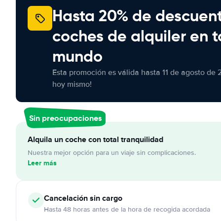
Hasta 20% de descuen
coches de alquiler en t
mundo
Esta promoción es válida hasta 11 de agosto de 
hoy mismo!
Sin preocupaciones
Alquila un coche con total tranquilidad
Nuestra mejor opción para un viaje sin complicaciones.
Leer más
Cancelación
sin cargo
Hasta 48 horas antes de la hora de recogida acordada