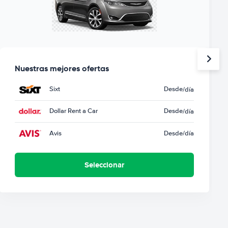
Nuestras mejores ofertas
Sixt
Desde
/día
Dollar Rent a Car
Desde
/día
Avis
Desde
/día
Seleccionar