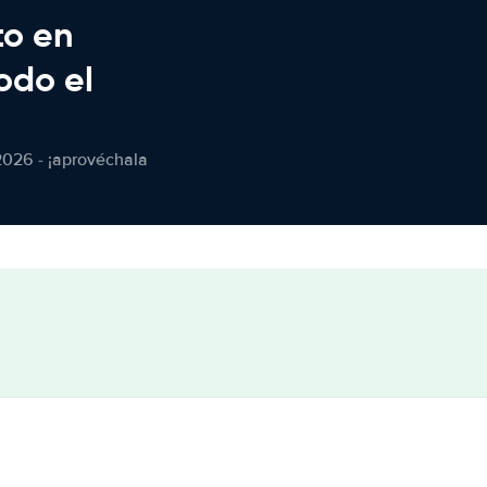
to en
odo el
2026 - ¡aprovéchala