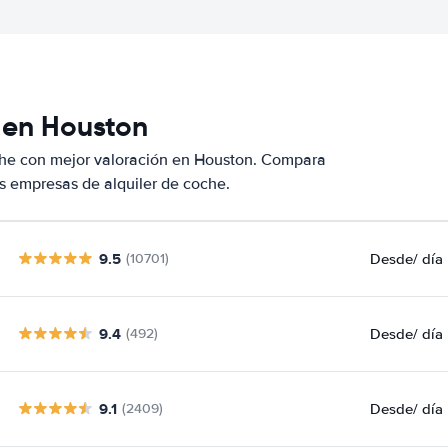
 en Houston
che con mejor valoración en Houston. Compara
s empresas de alquiler de coche.
9.5
Desde
/ día
(10701)
9.4
Desde
/ día
(492)
9.1
Desde
/ día
(2409)