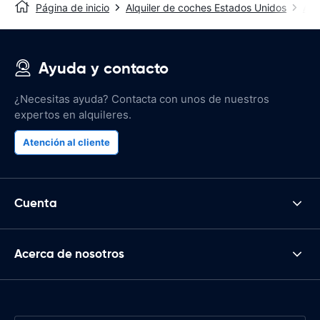
Página de inicio
Alquiler de coches Estados Unidos
Alq
Ayuda y contacto
¿Necesitas ayuda? Contacta con unos de nuestros
expertos en alquileres.
Atención al cliente
Cuenta
Acerca de nosotros