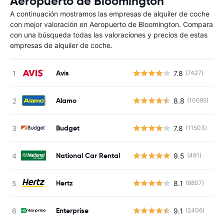
Aeropuerto de Bloomington
A continuación mostramos las empresas de alquiler de coche
con mejor valoración en Aeropuerto de Bloomington. Compara
con una búsqueda todas las valoraciones y precios de estas
empresas de alquiler de coche.
Avis
7.8
(7427)
N
Alamo
8.8
(10695)
N
Budget
7.8
(11503)
N
National Car Rental
9.5
(491)
N
Hertz
8.1
(8807)
N
Enterprise
9.1
(2406)
N