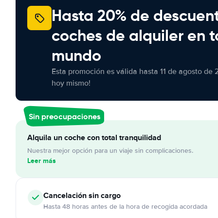
Hasta 20% de descuen
coches de alquiler en t
mundo
Esta promoción es válida hasta 11 de agosto de 
hoy mismo!
Sin preocupaciones
Alquila un coche con total tranquilidad
Nuestra mejor opción para un viaje sin complicaciones.
Leer más
Cancelación
sin cargo
Hasta 48 horas antes de la hora de recogida acordada