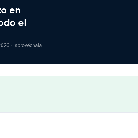
to en
odo el
2026 - ¡aprovéchala