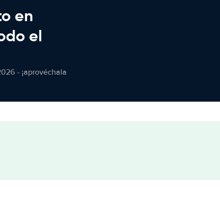
to en
odo el
2026 - ¡aprovéchala