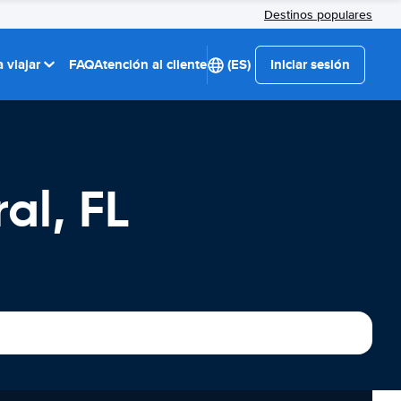
Destinos populares
 viajar
FAQ
Atención al cliente
(ES)
Iniciar sesión
al, FL