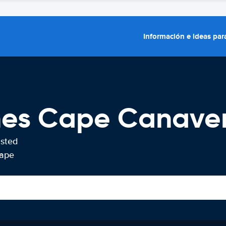
Información e ideas para
hes Cape Canaver
usted
Cape