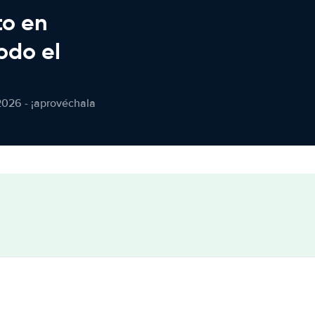
to en
odo el
2026 - ¡aprovéchala