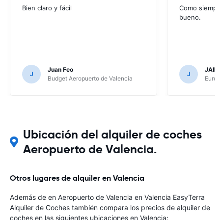
Bien claro y fácil
Como siempr
bueno.
Juan Feo
JAIM
J
J
Budget Aeropuerto de Valencia
Europ
Ubicación del alquiler de coches
Aeropuerto de Valencia.
Otros lugares de alquiler en Valencia
Además de en Aeropuerto de Valencia en Valencia EasyTerra
Alquiler de Coches también compara los precios de alquiler de
coches en las siguientes ubicaciones en Valencia: