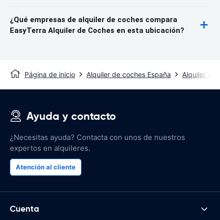
¿Qué empresas de alquiler de coches compara
EasyTerra Alquiler de Coches en esta ubicación?
Página de inicio
Alquiler de coches España
Alquiler de
Ayuda y contacto
¿Necesitas ayuda? Contacta con unos de nuestros
expertos en alquileres.
Atención al cliente
Cuenta