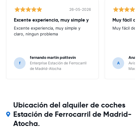
26-05-2026
Excente experiencia, muy simple y
Muy fácil de
Excente experiencia, muy simple y
Muy fácil de
claro, ningun problema
fernando martin poittevin
Ana 
f
Enterprise Estación de Ferrocarril
A
Avis 
de Madrid-Atocha
Madr
Ubicación del alquiler de coches
Estación de Ferrocarril de Madrid-
Atocha.