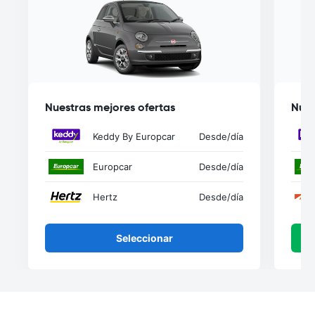
Nuestras mejores ofertas
Nues
Keddy By Europcar
Desde
/día
Europcar
Desde
/día
Hertz
Desde
/día
Seleccionar