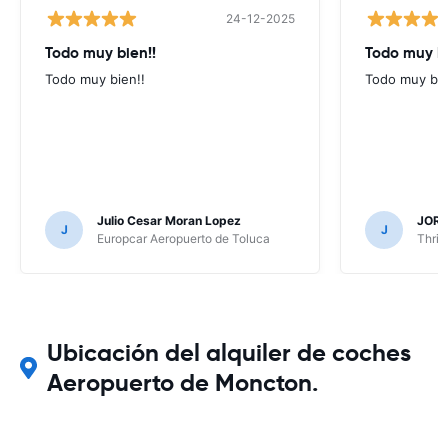
24-12-2025
Todo muy bien!!
Todo muy b
Todo muy bien!!
Todo muy bi
Julio Cesar Moran Lopez
JORG
J
J
Europcar Aeropuerto de Toluca
Thrif
Ubicación del alquiler de coches
Aeropuerto de Moncton.