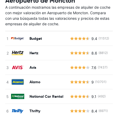
Aeropuerto de Moncton
A continuación mostramos las empresas de alquiler de coche
con mejor valoración en Aeropuerto de Moncton. Compara
con una búsqueda todas las valoraciones y precios de estas
empresas de alquiler de coche.
Budget
9.4
(11512)
N
Hertz
8.6
(8812)
N
Avis
7.6
(7437)
N
Alamo
9
(10701)
N
National Car Rental
9.1
(492)
N
Thrifty
8.4
(6971)
N