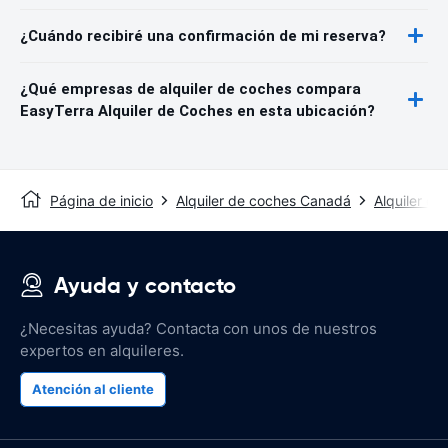
¿Cuándo recibiré una confirmación de mi reserva?
¿Qué empresas de alquiler de coches compara
EasyTerra Alquiler de Coches en esta ubicación?
Página de inicio
Alquiler de coches Canadá
Alquiler d
Ayuda y contacto
¿Necesitas ayuda? Contacta con unos de nuestros
expertos en alquileres.
Atención al cliente