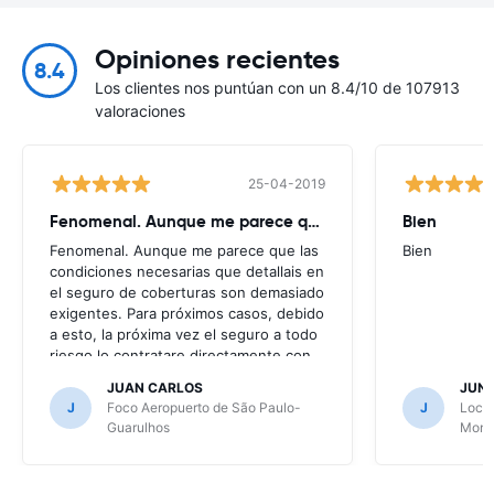
Opiniones recientes
8.4
Los clientes nos puntúan con un 8.4/10 de 107913
valoraciones
25-04-2019
Fenomenal. Aunque me parece que
Bien
Fenomenal. Aunque me parece que las
Bien
condiciones necesarias que detallais en
el seguro de coberturas son demasiado
exigentes. Para próximos casos, debido
a esto, la próxima vez el seguro a todo
riesgo lo contratare directamente con
la alquiladora.
JUAN CARLOS
JUN
J
Foco Aeropuerto de São Paulo-
J
Local
Guarulhos
Mont