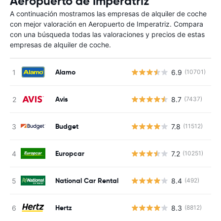
Aeropuerto de Imperatriz
A continuación mostramos las empresas de alquiler de coche
con mejor valoración en Aeropuerto de Imperatriz. Compara
con una búsqueda todas las valoraciones y precios de estas
empresas de alquiler de coche.
Alamo
6.9
(10701)
N
Avis
8.7
(7437)
N
Budget
7.8
(11512)
N
Europcar
7.2
(10251)
N
National Car Rental
8.4
(492)
N
Hertz
8.3
(8812)
N