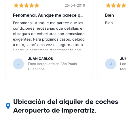
25-04-2019
Fenomenal. Aunque me parece que
Bien
Fenomenal. Aunque me parece que las
Bien
condiciones necesarias que detallais en
el seguro de coberturas son demasiado
exigentes. Para próximos casos, debido
a esto, la próxima vez el seguro a todo
riesgo lo contratare directamente con
la alquiladora.
JUAN CARLOS
JUN
J
Foco Aeropuerto de São Paulo-
J
Local
Guarulhos
Mont
Ubicación del alquiler de coches
Aeropuerto de Imperatriz.