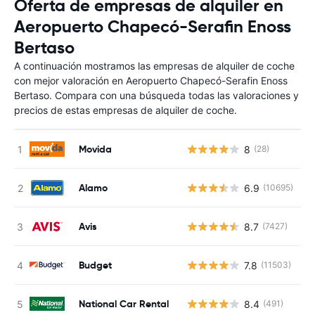
Oferta de empresas de alquiler en
Aeropuerto Chapecó-Serafin Enoss
Bertaso
A continuación mostramos las empresas de alquiler de coche
con mejor valoración en Aeropuerto Chapecó-Serafin Enoss
Bertaso. Compara con una búsqueda todas las valoraciones y
precios de estas empresas de alquiler de coche.
Movida
8
(28)
N
Alamo
6.9
(10695)
N
Avis
8.7
(7427)
N
Budget
7.8
(11503)
N
National Car Rental
8.4
(491)
N