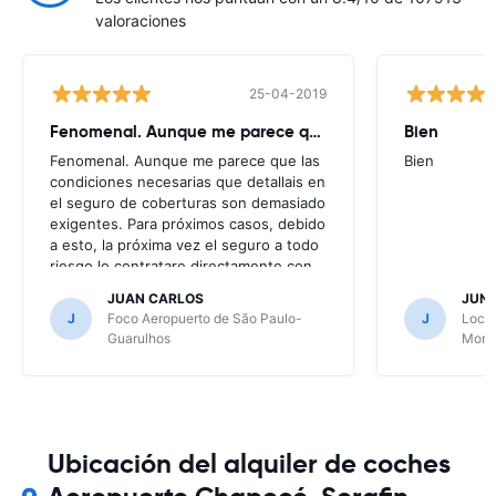
valoraciones
25-04-2019
Fenomenal. Aunque me parece que
Bien
Fenomenal. Aunque me parece que las
Bien
condiciones necesarias que detallais en
el seguro de coberturas son demasiado
exigentes. Para próximos casos, debido
a esto, la próxima vez el seguro a todo
riesgo lo contratare directamente con
la alquiladora.
JUAN CARLOS
JUN
J
Foco Aeropuerto de São Paulo-
J
Local
Guarulhos
Mont
Ubicación del alquiler de coches