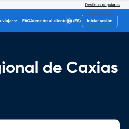
Destinos populares
 viajar
FAQ
Atención al cliente
(ES)
Iniciar sesión
gional de Caxias