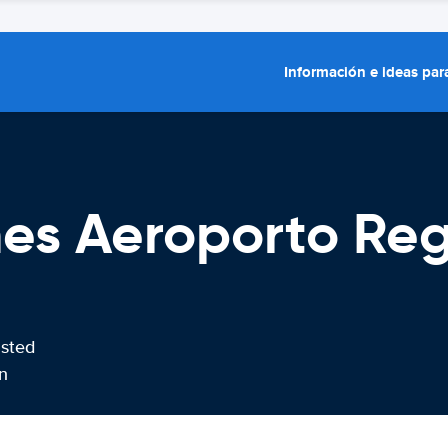
Información e ideas para
hes Aeroporto Re
usted
n