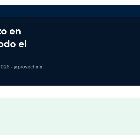
to en
odo el
2026 - ¡aprovéchala