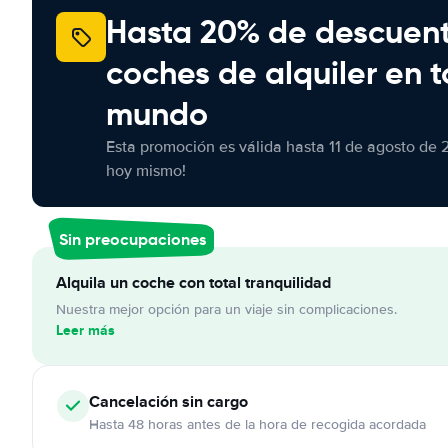
Hasta 20% de descuen
coches de alquiler en t
mundo
Esta promoción es válida hasta 11 de agosto de 
hoy mismo!
Sin preocupaciones
Alquila un coche con total tranquilidad
Nuestra mejor opción para un viaje sin complicaciones.
Leer más
Cancelación
sin cargo
Hasta 48 horas antes de la hora de recogida acordada