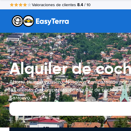
8.4
Valoraciones de clientes
/ 10
Alquiler de coc
Ahorre tiempo y dinero. Nosotros comparamos por 
las ofertas de compañías de alquiler de coches en
Sarajevo.