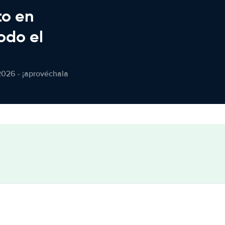
to en
odo el
2026 - ¡aprovéchala