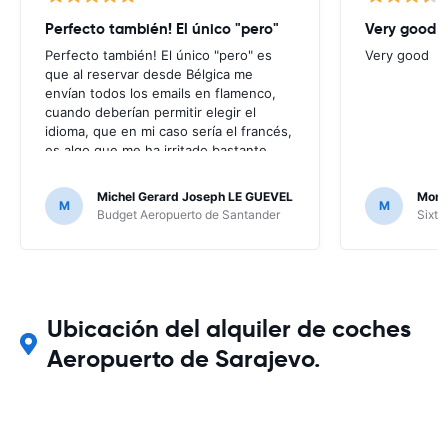
Perfecto también! El único "pero"
Very good
Perfecto también! El único "pero" es
Very good
que al reservar desde Bélgica me
envían todos los emails en flamenco,
cuando deberían permitir elegir el
idioma, que en mi caso sería el francés,
es algo que me ha irritado bastante
puesto que no entendía nada de los
mensajes que me enviaban; por suerte
Michel Gerard Joseph LE GUEVEL
Moni
M
M
no ha hecho falta, al no haber ningún
Budget Aeropuerto de Santander
Sixt 
problema, pero en caso contrario...
Ubicación del alquiler de coches
Aeropuerto de Sarajevo.