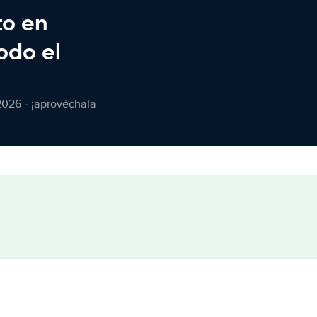
to en
odo el
2026 - ¡aprovéchala