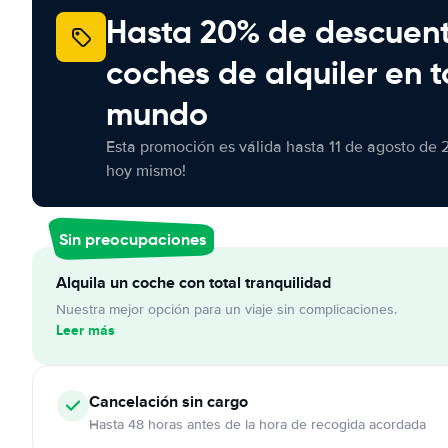
Hasta 20% de descuen
coches de alquiler en t
mundo
Esta promoción es válida hasta 11 de agosto de 
hoy mismo!
Sin preocupaciones
Alquila un coche con total tranquilidad
Nuestra mejor opción para un viaje sin complicaciones.
Leer más
Cancelación
sin cargo
Hasta 48 horas antes de la hora de recogida acordada