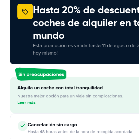
Hasta 20% de descuen
coches de alquiler en t
mundo
Esta promoción es válida hasta 11 de agosto de 
hoy mismo!
Sin preocupaciones
Alquila un coche con total tranquilidad
Nuestra mejor opción para un viaje sin complicaciones.
Leer más
Cancelación
sin cargo
Hasta 48 horas antes de la hora de recogida acordada