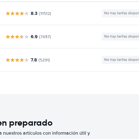
8.3
(11512)
No hay tarifas dispo
6.9
(7437)
No hay tarifas dispo
7.8
(5291)
No hay tarifas dispo
ien preparado
 nuestros artículos con información útil y