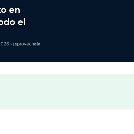
to en
odo el
2026 - ¡aprovéchala