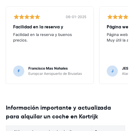
06-01-2025
Facilidad en la reserva y
Página web f
Facilidad en la reserva y buenos
Página web fác
precios.
Muy útil la a
Francisco Mas Nohales
JESU
F
J
Europcar Aeropuerto de Bruselas
Alamo
Información importante y actualizada
para alquilar un coche en Kortrijk