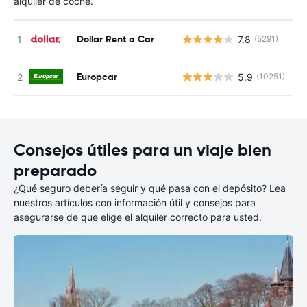
alquiler de coche.
Dollar Rent a Car
7.8
(5291)
N
Europcar
5.9
(10251)
N
Consejos útiles para un viaje bien
preparado
¿Qué seguro debería seguir y qué pasa con el depósito? Lea
nuestros artículos con información útil y consejos para
asegurarse de que elige el alquiler correcto para usted.