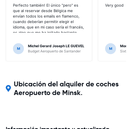
Perfecto también! El único "pero" es
Very good
que al reservar desde Bélgica me
envían todos los emails en flamenco,
cuando deberían permitir elegir el
idioma, que en mi caso sería el francés,
es algo que me ha irritado bastante
puesto que no entendía nada de los
mensajes que me enviaban; por suerte
Michel Gerard Joseph LE GUEVEL
Moni
M
M
no ha hecho falta, al no haber ningún
Budget Aeropuerto de Santander
Sixt 
problema, pero en caso contrario...
Ubicación del alquiler de coches
Aeropuerto de Minsk.
Información importante y actualizada