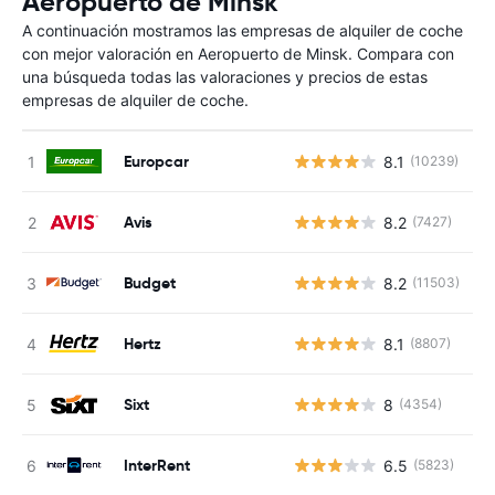
Aeropuerto de Minsk
A continuación mostramos las empresas de alquiler de coche
con mejor valoración en Aeropuerto de Minsk. Compara con
una búsqueda todas las valoraciones y precios de estas
empresas de alquiler de coche.
Europcar
8.1
(10239)
N
Avis
8.2
(7427)
N
Budget
8.2
(11503)
N
Hertz
8.1
(8807)
N
Sixt
8
(4354)
N
InterRent
6.5
(5823)
N