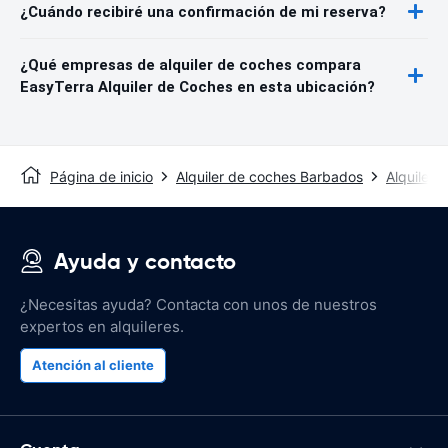
¿Cuándo recibiré una confirmación de mi reserva?
¿Qué empresas de alquiler de coches compara
EasyTerra Alquiler de Coches en esta ubicación?
Página de inicio
Alquiler de coches Barbados
Alquiler 
Ayuda y contacto
¿Necesitas ayuda? Contacta con unos de nuestros
expertos en alquileres.
Atención al cliente