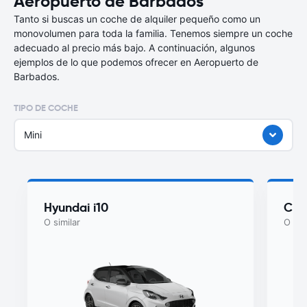
Aeropuerto de Barbados
Tanto si buscas un coche de alquiler pequeño como un
monovolumen para toda la familia. Tenemos siempre un coche
adecuado al precio más bajo. A continuación, algunos
ejemplos de lo que podemos ofrecer en Aeropuerto de
Barbados.
TIPO DE COCHE
Mini
Hyundai i10
Che
O similar
O sim