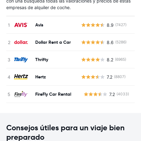
con una búsqueda todas las valoraciones y precios de estas
empresas de alquiler de coche.
Avis
8.9
(7427)
Dollar Rent a Car
8.6
(5286)
Thrifty
8.2
(6965)
Hertz
7.2
(8807)
FireFly Car Rental
7.2
(4033)
N
Consejos útiles para un viaje bien
preparado