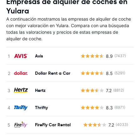
Empresas de alquiler de coches en
Yulara
A continuación mostramos las empresas de alquiler de coche
con mejor valoración en Yulara. Compara con una búsqueda
todas las valoraciones y precios de estas empresas de
alquiler de coche.
Avis
8.9
(7437)
Dollar Rent a Car
8.5
(5291)
Hertz
7.2
(8812)
Thrifty
8.3
(6971)
FireFly Car Rental
7.2
(4033)
N