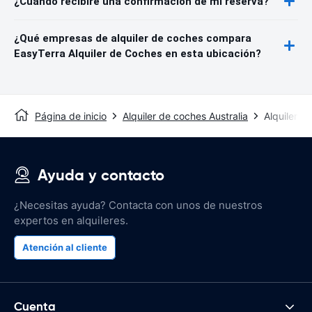
¿Cuándo recibiré una confirmación de mi reserva?
¿Qué empresas de alquiler de coches compara
EasyTerra Alquiler de Coches en esta ubicación?
Página de inicio
Alquiler de coches Australia
Alquiler d
Ayuda y contacto
¿Necesitas ayuda? Contacta con unos de nuestros
expertos en alquileres.
Atención al cliente
Cuenta