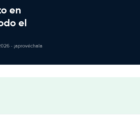
to en
odo el
2026 - ¡aprovéchala