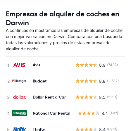
Empresas de alquiler de coches en
Darwin
A continuación mostramos las empresas de alquiler de coche
con mejor valoración en Darwin. Compara con una búsqueda
todas las valoraciones y precios de estas empresas de
alquiler de coche.
Avis
8.9
(7437)
Budget
8.8
(11512)
Dollar Rent a Car
8.5
(5291)
National Car Rental
8.4
(492)
N
Thrifty
8.4
(6971)