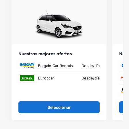
Nuestras mejores ofertas
Nues
Bargain Car Rentals
Desde
/día
Europcar
Desde
/día
Seleccionar