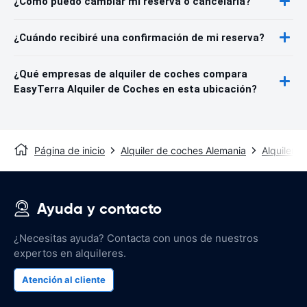
¿Cómo puedo cambiar mi reserva o cancelarla?
¿Cuándo recibiré una confirmación de mi reserva?
¿Qué empresas de alquiler de coches compara
EasyTerra Alquiler de Coches en esta ubicación?
Página de inicio
Alquiler de coches Alemania
Alquiler 
Ayuda y contacto
¿Necesitas ayuda? Contacta con unos de nuestros
expertos en alquileres.
Atención al cliente