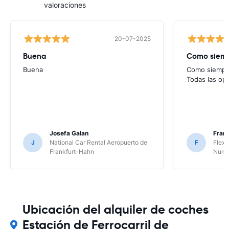
valoraciones
20-07-2025
Buena
Como siempr
Buena
Como siempre
Todas las op
Josefa Galan
Franc
J
National Car Rental Aeropuerto de
F
Flex 
Frankfurt-Hahn
Nure
Ubicación del alquiler de coches
Estación de Ferrocarril de