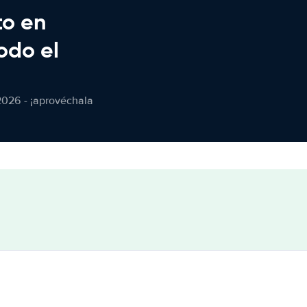
to en
odo el
2026 - ¡aprovéchala