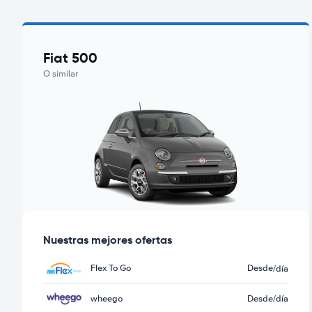
Fiat 500
O similar
Nuestras mejores ofertas
Flex To Go
Desde
/día
wheego
Desde
/día