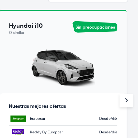
Hyundai i10
Sin preocupaciones
O similar
Nuestras mejores ofertas
Europcar
Desde
/día
Keddy By Europcar
Desde
/día