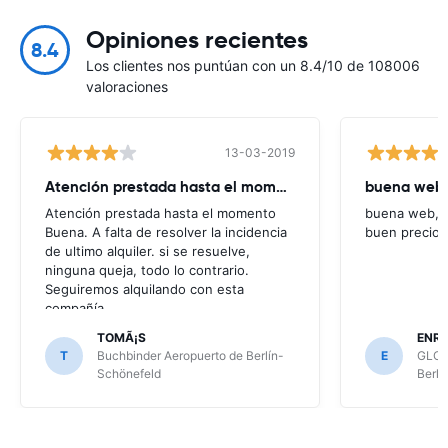
Opiniones recientes
8.4
Los clientes nos puntúan con un 8.4/10 de 108006
valoraciones
13-03-2019
Atención prestada hasta el momento
buena web,
Atención prestada hasta el momento
buena web,c
Buena. A falta de resolver la incidencia
buen precio
de ultimo alquiler. si se resuelve,
ninguna queja, todo lo contrario.
Seguiremos alquilando con esta
compañía
TOMÃ¡S
ENRI
T
Buchbinder Aeropuerto de Berlín-
E
GLOB
Schönefeld
Berlí