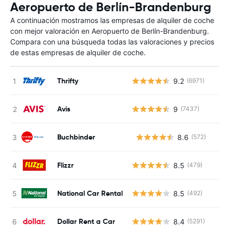
Aeropuerto de Berlín-Brandenburg
A continuación mostramos las empresas de alquiler de coche
con mejor valoración en Aeropuerto de Berlín-Brandenburg.
Compara con una búsqueda todas las valoraciones y precios
de estas empresas de alquiler de coche.
Thrifty
9.2
(6971)
Avis
9
(7437)
Buchbinder
8.6
(572)
N
Flizzr
8.5
(479)
National Car Rental
8.5
(492)
Dollar Rent a Car
8.4
(5291)