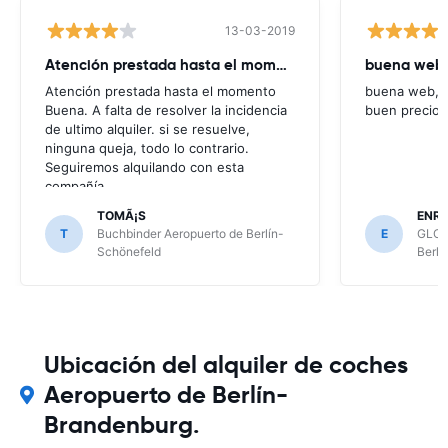
13-03-2019
Atención prestada hasta el momento
buena web,
Atención prestada hasta el momento
buena web,c
Buena. A falta de resolver la incidencia
buen precio
de ultimo alquiler. si se resuelve,
ninguna queja, todo lo contrario.
Seguiremos alquilando con esta
compañía
TOMÃ¡S
ENRI
T
Buchbinder Aeropuerto de Berlín-
E
GLOB
Schönefeld
Berlí
Ubicación del alquiler de coches
Aeropuerto de Berlín-
Brandenburg.