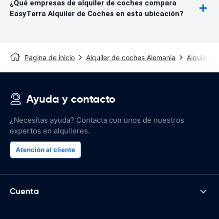
¿Qué empresas de alquiler de coches compara
EasyTerra Alquiler de Coches en esta ubicación?
Página de inicio
Alquiler de coches Alemania
Alquiler d
Ayuda y contacto
¿Necesitas ayuda? Contacta con unos de nuestros
expertos en alquileres.
Atención al cliente
Cuenta