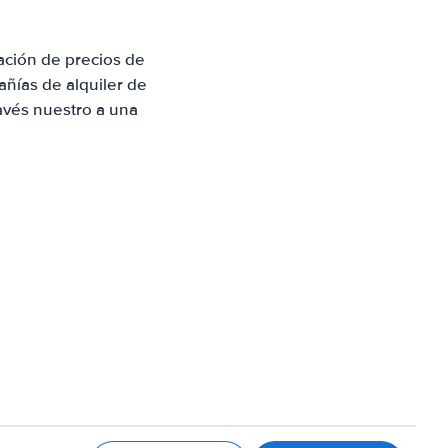
ación de precios de
ñías de alquiler de
avés nuestro a una