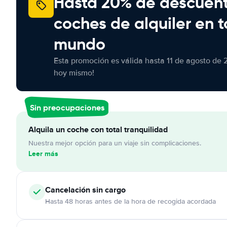
Hasta 20% de descuen
coches de alquiler en t
mundo
Esta promoción es válida hasta 11 de agosto de 
hoy mismo!
Sin preocupaciones
Alquila un coche con total tranquilidad
Nuestra mejor opción para un viaje sin complicaciones.
Leer más
Cancelación
sin cargo
Hasta 48 horas antes de la hora de recogida acordada