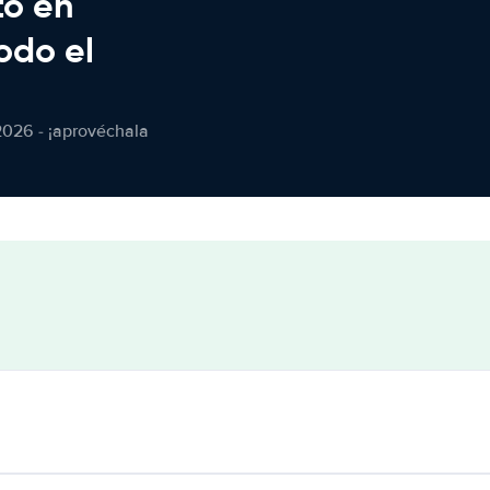
to en
odo el
2026 - ¡aprovéchala