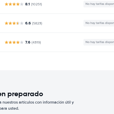
8.1
(10251)
No hay tarifas dispo
6.6
(5823)
No hay tarifas dispo
7.6
(4319)
No hay tarifas dispo
ien preparado
 nuestros artículos con información útil y
para usted.