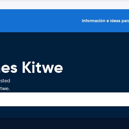
Información e ideas para
hes Kitwe
usted
itwe.