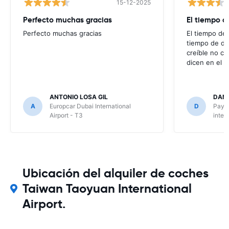
15-12-2025
Perfecto muchas gracias
El tiempo d
Perfecto muchas gracias
El tiempo de 
tiempo de de
creíble no co
dicen en el m
ANTONIO LOSA GIL
DANI
A
Europcar Dubai International
D
Payle
Airport - T3
inter
Ubicación del alquiler de coches
Taiwan Taoyuan International
Airport.