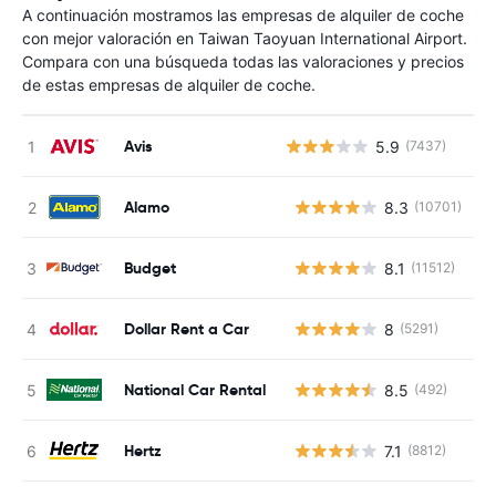
A continuación mostramos las empresas de alquiler de coche
con mejor valoración en Taiwan Taoyuan International Airport.
Compara con una búsqueda todas las valoraciones y precios
de estas empresas de alquiler de coche.
Avis
5.9
(7437)
Alamo
8.3
(10701)
N
Budget
8.1
(11512)
N
Dollar Rent a Car
8
(5291)
N
National Car Rental
8.5
(492)
N
Hertz
7.1
(8812)
N