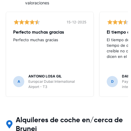
valoraciones
15-12-2025
Perfecto muchas gracias
El tiempo d
Perfecto muchas gracias
El tiempo de 
tiempo de de
creíble no co
dicen en el m
ANTONIO LOSA GIL
DANI
A
Europcar Dubai International
D
Payle
Airport - T3
inter
Alquileres de coche en/cerca de
Brunei