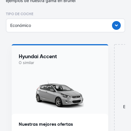
ejemplos de nuestra gama en Brunei
TIPO DE COCHE
Económico
Hyundai Accent
O similar
¿
Esta
o
Nuestras mejores ofertas