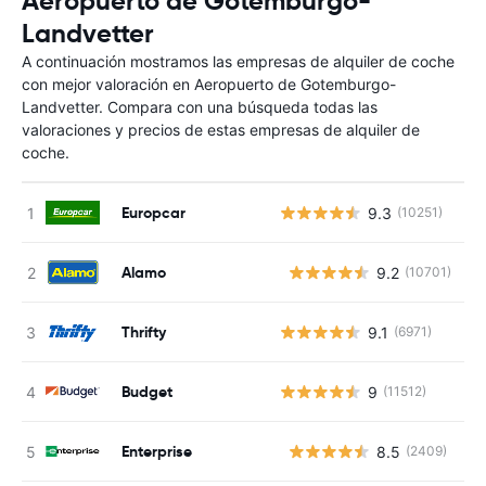
Aeropuerto de Gotemburgo-
Landvetter
A continuación mostramos las empresas de alquiler de coche
con mejor valoración en Aeropuerto de Gotemburgo-
Landvetter. Compara con una búsqueda todas las
valoraciones y precios de estas empresas de alquiler de
coche.
Europcar
9.3
(10251)
Alamo
9.2
(10701)
N
Thrifty
9.1
(6971)
Budget
9
(11512)
Enterprise
8.5
(2409)
N