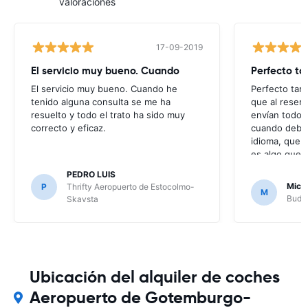
valoraciones
17-09-2019
El servicio muy bueno. Cuando
Perfecto ta
El servicio muy bueno. Cuando he
Perfecto tamb
tenido alguna consulta se me ha
que al reser
resuelto y todo el trato ha sido muy
envían todos
correcto y eficaz.
cuando deberí
idioma, que e
es algo que m
puesto que n
PEDRO LUIS
mensajes que
Mich
P
Thrifty Aeropuerto de Estocolmo-
M
no ha hecho f
Budge
Skavsta
problema, per
Ubicación del alquiler de coches
Aeropuerto de Gotemburgo-