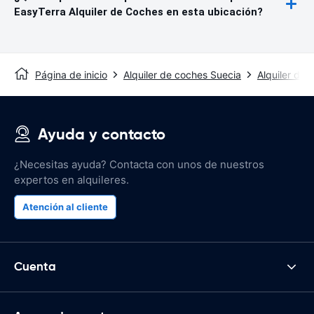
EasyTerra Alquiler de Coches en esta ubicación?
Página de inicio
Alquiler de coches Suecia
Alquiler de
Ayuda y contacto
¿Necesitas ayuda? Contacta con unos de nuestros
expertos en alquileres.
Atención al cliente
Cuenta