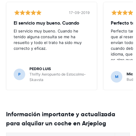
17-09-2019
El servicio muy bueno. Cuando
Perfecto ta
El servicio muy bueno. Cuando he
Perfecto tamb
tenido alguna consulta se me ha
que al reser
resuelto y todo el trato ha sido muy
envían todos
correcto y eficaz.
cuando deberí
idioma, que e
es algo que m
puesto que n
PEDRO LUIS
mensajes que
Mich
P
Thrifty Aeropuerto de Estocolmo-
M
no ha hecho f
Budge
Skavsta
problema, per
Información importante y actualizada
para alquilar un coche en Arjeplog