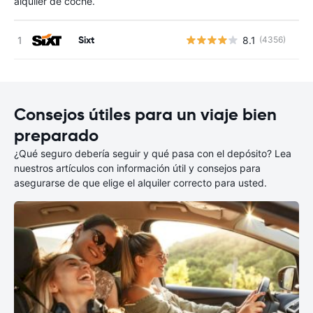
alquiler de coche.
Sixt
8.1
(4356)
N
Consejos útiles para un viaje bien
preparado
¿Qué seguro debería seguir y qué pasa con el depósito? Lea
nuestros artículos con información útil y consejos para
asegurarse de que elige el alquiler correcto para usted.