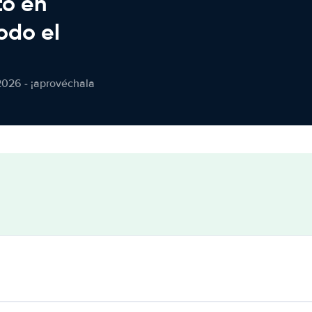
to en
odo el
2026 - ¡aprovéchala