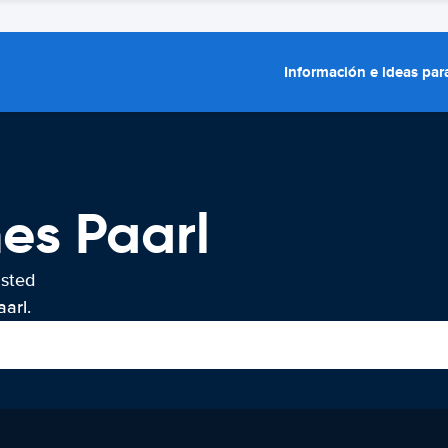
Información e ideas para
hes Paarl
usted
arl.