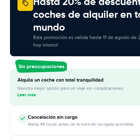
Hasta 20% de descuen
coches de alquiler en t
mundo
Esta promoción es válida hasta 11 de agosto de 
hoy mismo!
Sin preocupaciones
Alquila un coche con total tranquilidad
Nuestra mejor opción para un viaje sin complicaciones.
Leer más
Cancelación
sin cargo
Hasta 48 horas antes de la hora de recogida acordada