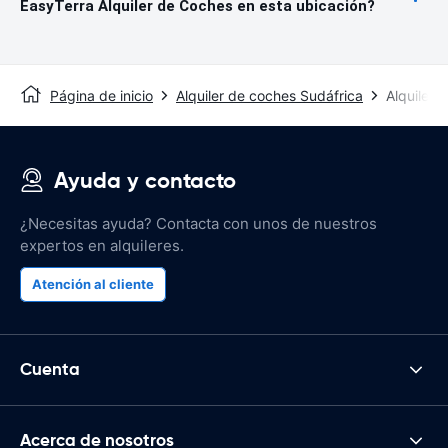
EasyTerra Alquiler de Coches en esta ubicación?
Página de inicio
Alquiler de coches Sudáfrica
Alquiler 
Ayuda y contacto
¿Necesitas ayuda? Contacta con unos de nuestros
expertos en alquileres.
Atención al cliente
Cuenta
Acerca de nosotros