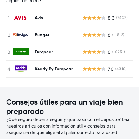
alquiler de coche.
Avis
8.3
(7437)
N
Budget
8
(11512)
N
Europcar
8
(10251)
N
Keddy By Europcar
7.6
(4319)
N
Consejos útiles para un viaje bien
preparado
¿Qué seguro debería seguir y qué pasa con el depósito? Lea
nuestros artículos con información útil y consejos para
asegurarse de que elige el alquiler correcto para usted.