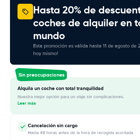
Hasta 20% de descuen
coches de alquiler en t
mundo
Esta promoción es válida hasta 11 de agosto de 
hoy mismo!
Sin preocupaciones
Alquila un coche con total tranquilidad
Nuestra mejor opción para un viaje sin complicaciones.
Leer más
Cancelación
sin cargo
Hasta 48 horas antes de la hora de recogida acordada