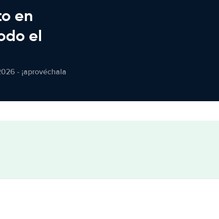
to en
odo el
2026 - ¡aprovéchala