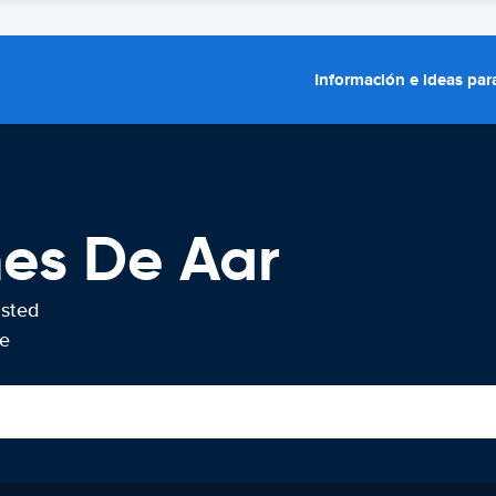
Información e ideas para
hes De Aar
usted
De