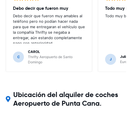
Debo decir que fueron muy
Todo muy bi
Debo decir que fueron muy amables al
Todo muy bie
teléfono pero no podían hacer nada
para que me entregaran el vehículo que
la compañía Thrifty se negaba a
entregar, aún estando completamente
pago con anterioridad.
CAROL
Juli
C
Thrifty Aeropuerto de Santo
J
Europ
Domingo
Ubicación del alquiler de coches
Aeropuerto de Punta Cana.