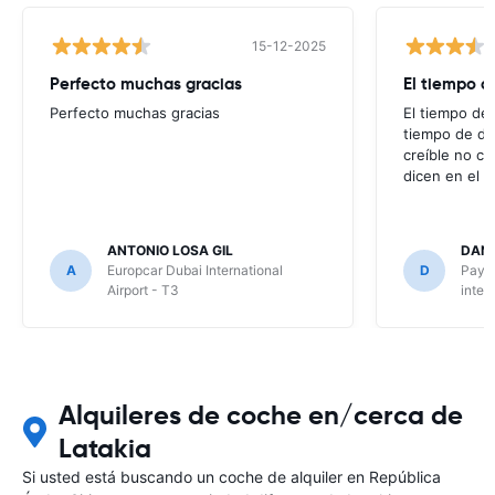
15-12-2025
Perfecto muchas gracias
El tiempo d
Perfecto muchas gracias
El tiempo de 
tiempo de de
creíble no co
dicen en el m
ANTONIO LOSA GIL
DANI
A
Europcar Dubai International
D
Payle
Airport - T3
inter
Alquileres de coche en/cerca de
Latakia
Si usted está buscando un coche de alquiler en República