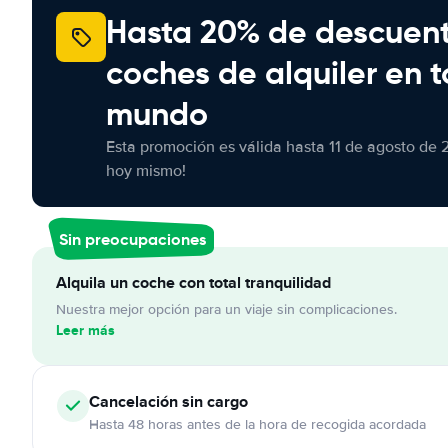
Hasta 20% de descuen
coches de alquiler en t
mundo
Esta promoción es válida hasta 11 de agosto de 
hoy mismo!
Sin preocupaciones
Alquila un coche con total tranquilidad
Nuestra mejor opción para un viaje sin complicaciones.
Leer más
Cancelación
sin cargo
Hasta 48 horas antes de la hora de recogida acordada