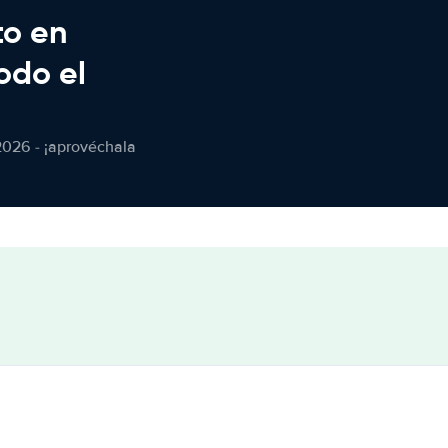
to en
odo el
2026 - ¡aprovéchala