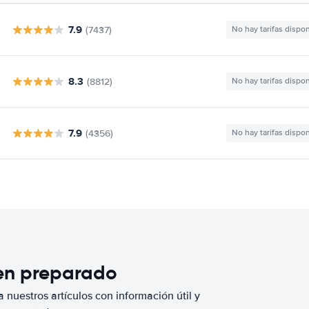
7.9
(7437)
No hay tarifas dispo
8.3
(8812)
No hay tarifas dispo
7.9
(4356)
No hay tarifas dispo
ien preparado
 nuestros artículos con información útil y