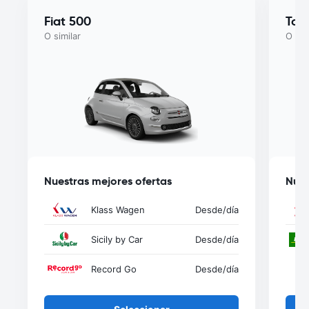
Fiat 500
Toy
O similar
O sim
Nuestras mejores ofertas
Nues
Klass Wagen
Desde
/día
Sicily by Car
Desde
/día
Record Go
Desde
/día