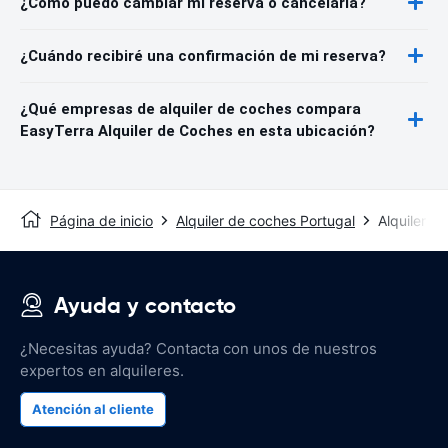
¿Cómo puedo cambiar mi reserva o cancelarla?
¿Cuándo recibiré una confirmación de mi reserva?
¿Qué empresas de alquiler de coches compara
EasyTerra Alquiler de Coches en esta ubicación?
Página de inicio
Alquiler de coches Portugal
Alquiler d
Ayuda y contacto
¿Necesitas ayuda? Contacta con unos de nuestros
expertos en alquileres.
Atención al cliente