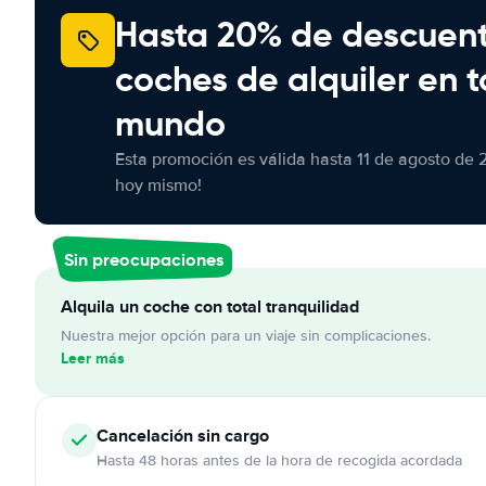
Hasta 20% de descuen
coches de alquiler en t
mundo
Esta promoción es válida hasta 11 de agosto de 
hoy mismo!
Sin preocupaciones
Alquila un coche con total tranquilidad
Nuestra mejor opción para un viaje sin complicaciones.
Leer más
Cancelación
sin cargo
Hasta 48 horas antes de la hora de recogida acordada