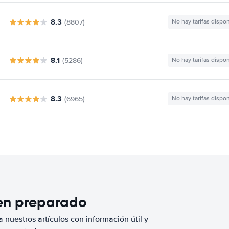
8.3
(8807)
No hay tarifas dispo
8.1
(5286)
No hay tarifas dispo
8.3
(6965)
No hay tarifas dispo
ien preparado
 nuestros artículos con información útil y