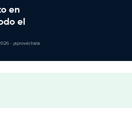
to en
odo el
2026 - ¡aprovéchala