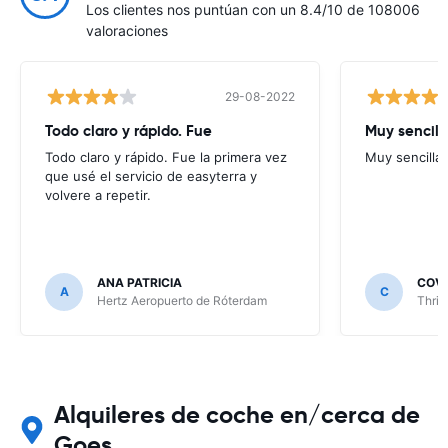
Los clientes nos puntúan con un 8.4/10 de 108006
valoraciones
29-08-2022
Todo claro y rápido. Fue
Muy sencill
Todo claro y rápido. Fue la primera vez
Muy sencilla 
que usé el servicio de easyterra y
volvere a repetir.
ANA PATRICIA
COV
A
C
Hertz Aeropuerto de Róterdam
Thrif
Alquileres de coche en/cerca de
Goes