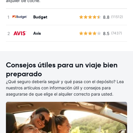
alquiler de coche.
Budget
8.8
(11512)
N
Avis
8.5
(7437)
N
Consejos útiles para un viaje bien
preparado
¿Qué seguro debería seguir y qué pasa con el depósito? Lea
nuestros artículos con información útil y consejos para
asegurarse de que elige el alquiler correcto para usted.