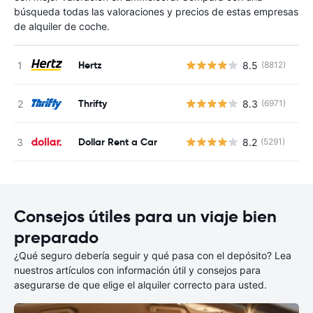
búsqueda todas las valoraciones y precios de estas empresas
de alquiler de coche.
Hertz
8.5
(8812)
N
Thrifty
8.3
(6971)
N
Dollar Rent a Car
8.2
(5291)
N
Consejos útiles para un viaje bien
preparado
¿Qué seguro debería seguir y qué pasa con el depósito? Lea
nuestros artículos con información útil y consejos para
asegurarse de que elige el alquiler correcto para usted.