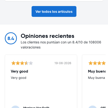
Ver todos los artículos
Opiniones recientes
8.4
Los clientes nos puntúan con un 8.4/10 de 108006
valoraciones
19-06-2026
Very good
Muy buena 
Very good
Muy buena at
Monique Van Ewijk
GER