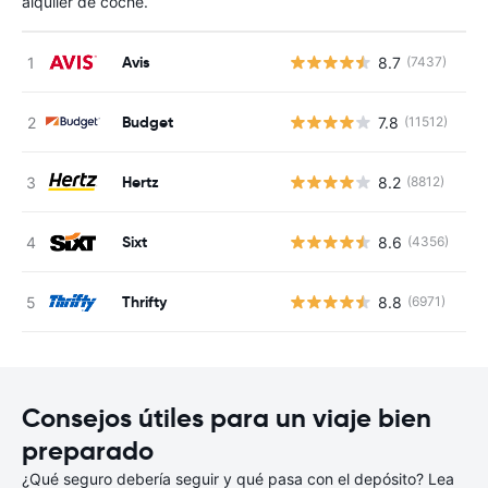
alquiler de coche.
Avis
8.7
(7437)
N
Budget
7.8
(11512)
N
Hertz
8.2
(8812)
N
Sixt
8.6
(4356)
N
Thrifty
8.8
(6971)
N
Consejos útiles para un viaje bien
preparado
¿Qué seguro debería seguir y qué pasa con el depósito? Lea