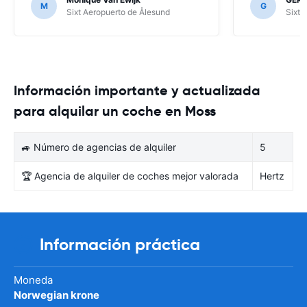
M
G
Sixt Aeropuerto de Ålesund
Sixt 
Información importante y actualizada
para alquilar un coche en Moss
🚙 Número de agencias de alquiler
5
🏆 Agencia de alquiler de coches mejor valorada
Hertz
Información práctica
Moneda
Norwegian krone