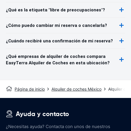
¿Qué es la etiqueta "libre de preocupaciones"?
¿Cómo puedo cambiar mi reserva o cancelarla?
¿Cuándo recibiré una confirmación de mi reserva?
¿Qué empresas de alquiler de coches compara
EasyTerra Alquiler de Coches en esta ubicación?
Página de inicio
Alquiler de coches México
Alquiler de
Ayuda y contacto
¿Necesitas ayuda? Contacta con unos de nuestros