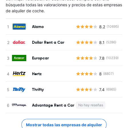
búsqueda todas las valoraciones y precios de estas empresas
de alquiler de coche.
Alamo
8.2
(10695)
N
Dollar Rent a Car
8.1
(5286)
N
Europcar
7.8
(10239)
N
Hertz
8
(8807)
N
Thrifty
7.4
(6965)
N
Advantage Rent a Car
No hay reseñas
N
Mostrar todas las empresas de alquiler