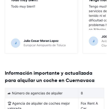
Todo muy bien!!
Tengo muchos
servicios de
tenido ni el
dificultad co
problemas ha
en Nápoles It
recibí en esa
JOSE
ustedes me 
Julio Cesar Moran Lopez
J
Avis 
J
usando Easyt
Europcar Aeropuerto de Toluca
Ciud
alquilar mis 
Información importante y actualizada
para alquilar un coche en Cuernavaca
🚙 Número de agencias de alquiler
8
🏆 Agencia de alquiler de coches mejor
Fox Rent A
valorada
Car