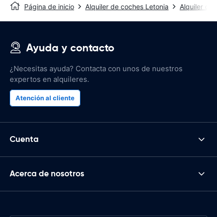
Página de inicio
Alquiler de coches Letonia
Alquiler de
Ayuda y contacto
¿Necesitas ayuda? Contacta con unos de nuestros
expertos en alquileres.
Atención al cliente
Cuenta
Acerca de nosotros