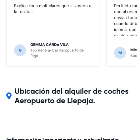
Explicacions molt clares que s'ajusten a
Perfecto tamb
la realitat.
que al reser
envían todos
cuando deberí
idioma, que e
es algo que m
puesto que n
GEMMA CARDó VILA
mensajes que
Mich
G
Top Rent-a-Car Aeropuerto de
M
no ha hecho f
Budge
Riga
problema, per
Ubicación del alquiler de coches
Aeropuerto de Liepaja.
Información importante y actualizada