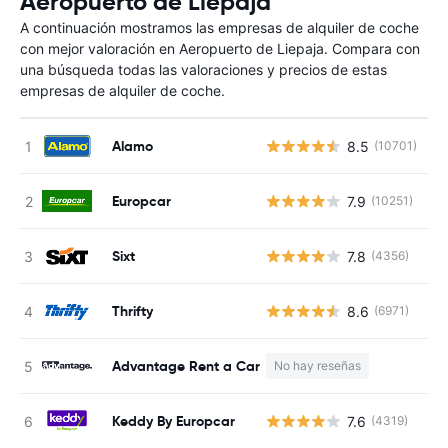
Aeropuerto de Liepaja
A continuación mostramos las empresas de alquiler de coche
con mejor valoración en Aeropuerto de Liepaja. Compara con
una búsqueda todas las valoraciones y precios de estas
empresas de alquiler de coche.
Alamo
8.5
(10701)
N
Europcar
7.9
(10251)
N
Sixt
7.8
(4356)
N
Thrifty
8.6
(6971)
N
Advantage Rent a Car
No hay reseñas
N
Keddy By Europcar
7.6
(4319)
N