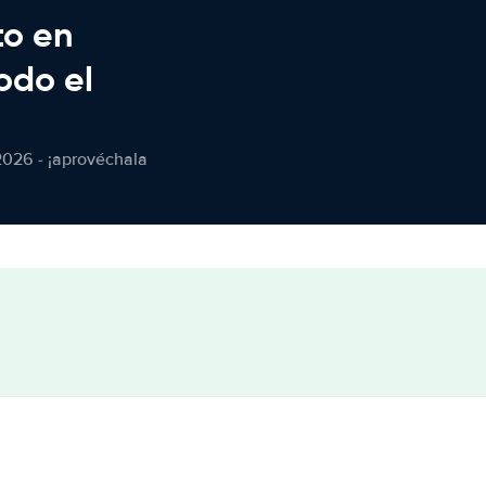
to en
odo el
2026 - ¡aprovéchala