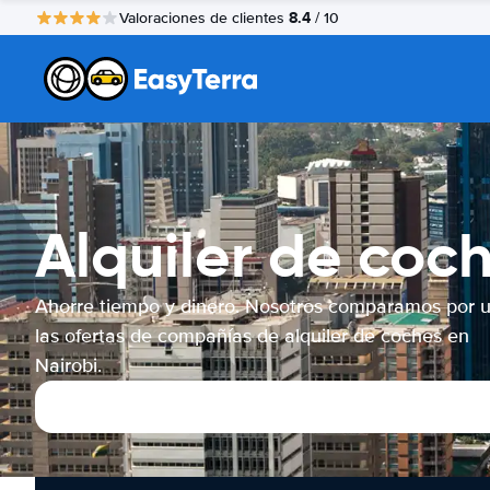
8.4
Valoraciones de clientes
/ 10
Alquiler de coc
Ahorre tiempo y dinero. Nosotros comparamos por 
las ofertas de compañías de alquiler de coches en
Nairobi.