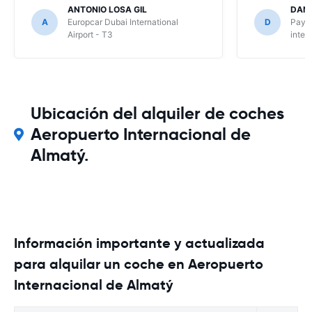
ANTONIO LOSA GIL
DANI
A
Europcar Dubai International
D
Payle
Airport - T3
inter
Ubicación del alquiler de coches
Aeropuerto Internacional de
Almatý.
Información importante y actualizada
para alquilar un coche en Aeropuerto
Internacional de Almatý