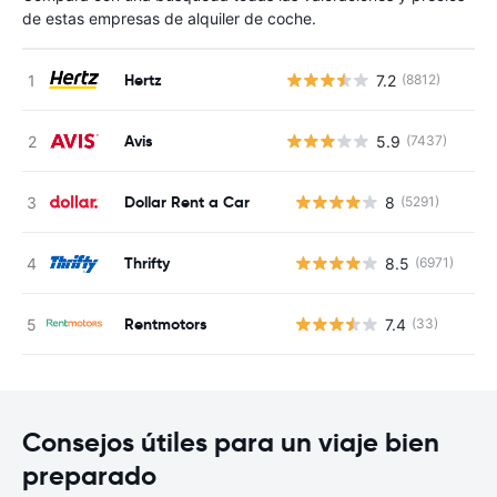
de estas empresas de alquiler de coche.
Hertz
7.2
(8812)
Avis
5.9
(7437)
Dollar Rent a Car
8
(5291)
N
Thrifty
8.5
(6971)
N
Rentmotors
7.4
(33)
N
Consejos útiles para un viaje bien
preparado