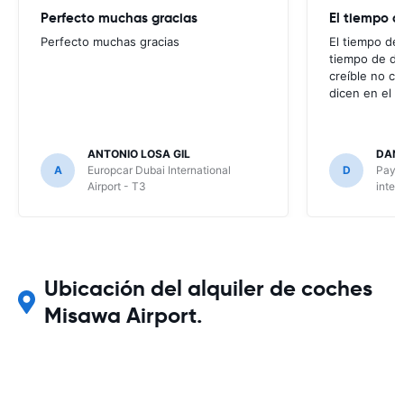
Perfecto muchas gracias
El tiempo d
Perfecto muchas gracias
El tiempo de 
tiempo de de
creíble no co
dicen en el m
ANTONIO LOSA GIL
DANI
A
Europcar Dubai International
D
Payle
Airport - T3
inter
Ubicación del alquiler de coches
Misawa Airport.