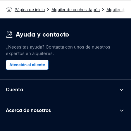
Página de inicio
Alquiler de coches Japón
Alquiler de 
Ayuda y contacto
¿Necesitas ayuda? Contacta con unos de nuestros
expertos en alquileres.
Atención al cliente
Cuenta
Acerca de nosotros