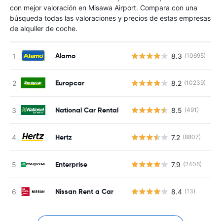
con mejor valoración en Misawa Airport. Compara con una
búsqueda todas las valoraciones y precios de estas empresas
de alquiler de coche.
Alamo
8.3
(10695)
N
Europcar
8.2
(10239)
N
National Car Rental
8.5
(491)
N
Hertz
7.2
(8807)
N
Enterprise
7.9
(2406)
N
Nissan Rent a Car
8.4
(13)
N