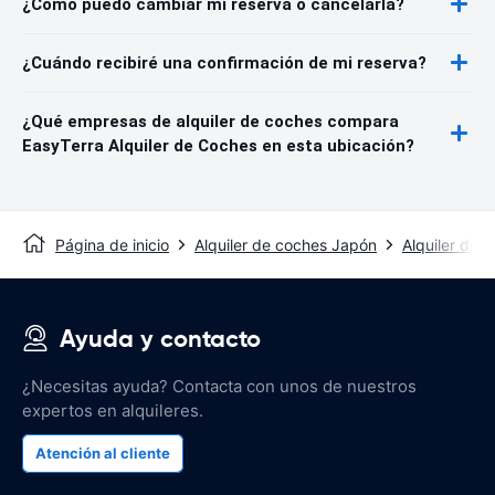
¿Cómo puedo cambiar mi reserva o cancelarla?
¿Cuándo recibiré una confirmación de mi reserva?
¿Qué empresas de alquiler de coches compara
EasyTerra Alquiler de Coches en esta ubicación?
Página de inicio
Alquiler de coches Japón
Alquiler de
Ayuda y contacto
¿Necesitas ayuda? Contacta con unos de nuestros
expertos en alquileres.
Atención al cliente