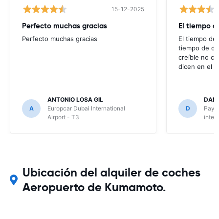
15-12-2025
Perfecto muchas gracias
El tiempo d
Perfecto muchas gracias
El tiempo de 
tiempo de de
creíble no co
dicen en el m
ANTONIO LOSA GIL
DANI
A
Europcar Dubai International
D
Payle
Airport - T3
inter
Ubicación del alquiler de coches
Aeropuerto de Kumamoto.