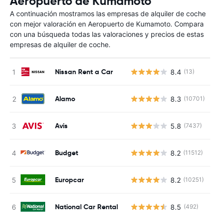
Aeropuerto de Kumamoto
A continuación mostramos las empresas de alquiler de coche
con mejor valoración en Aeropuerto de Kumamoto. Compara
con una búsqueda todas las valoraciones y precios de estas
empresas de alquiler de coche.
Nissan Rent a Car
8.4
(13)
N
Alamo
8.3
(10701)
N
Avis
5.8
(7437)
N
Budget
8.2
(11512)
N
Europcar
8.2
(10251)
N
National Car Rental
8.5
(492)
N