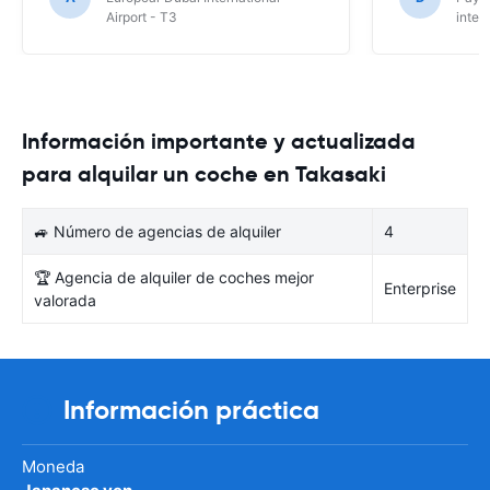
Airport - T3
inter
Información importante y actualizada
para alquilar un coche en Takasaki
🚙 Número de agencias de alquiler
4
🏆 Agencia de alquiler de coches mejor
Enterprise
valorada
Información práctica
Moneda