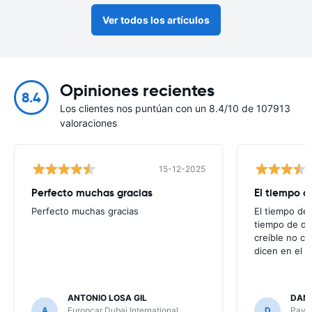
Ver todos los artículos
Opiniones recientes
8.4
Los clientes nos puntúan con un 8.4/10 de 107913
valoraciones
15-12-2025
Perfecto muchas gracias
El tiempo d
Perfecto muchas gracias
El tiempo de 
tiempo de de
creíble no co
dicen en el m
ANTONIO LOSA GIL
DANI
A
Europcar Dubai International
D
Payle