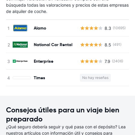
búsqueda todas las valoraciones y precios de estas empresas
de alquiler de coche.
Alamo
8.3
(10695)
N
National Car Rental
8.5
(491)
N
Enterprise
7.9
(2406)
N
Times
No hay reseñas
N
Consejos útiles para un viaje bien
preparado
¿Qué seguro debería seguir y qué pasa con el depósito? Lea
nuestros artículos con información útil y consejos para